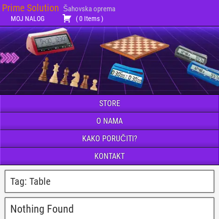
Prime Solution
Šahovska oprema
MOJ NALOG
(
0
Items
)
STORE
O NAMA
KAKO PORUČITI?
KONTAKT
Tag:
Table
Nothing Found