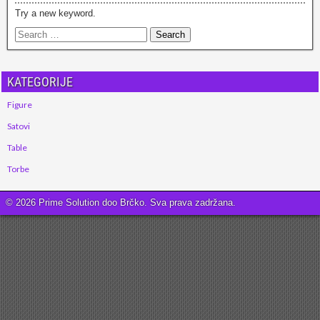
Try a new keyword.
KATEGORIJE
Figure
Satovi
Table
Torbe
© 2026 Prime Solution doo Brčko. Sva prava zadržana.